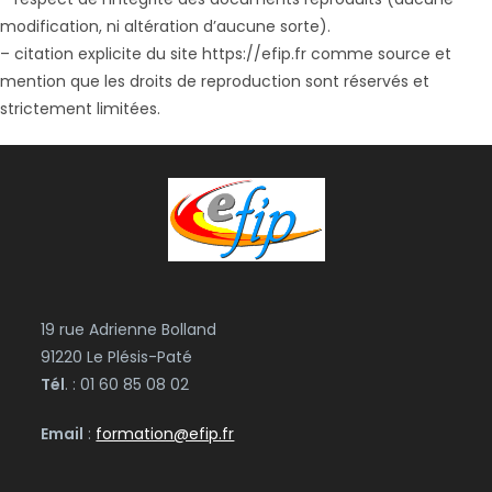
modification, ni altération d’aucune sorte).
– citation explicite du site https://efip.fr comme source et
mention que les droits de reproduction sont réservés et
strictement limitées.
19 rue Adrienne Bolland
91220 Le Plésis-Paté
Tél
. : 01 60 85 08 02
Email
:
formation@efip.fr